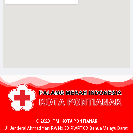
© 2023 | PMI KOTA PONTIANAK
Jl. Jenderal Ahmad Yani RW No.30, RW.RT.03, Benua Melayu Darat,