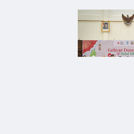
PMI Kota Pont
Penghargaan P
Pendonor Pahl
16 