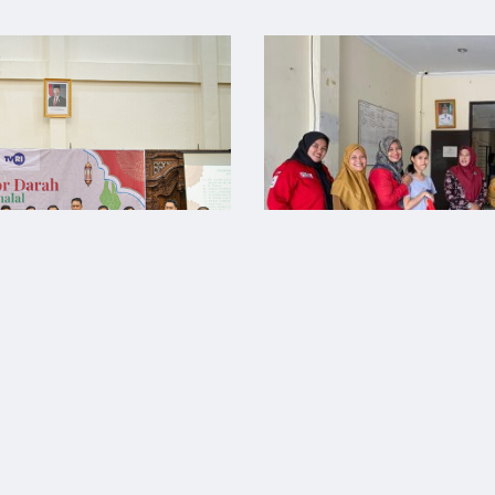
Kujungan PMI Kota
ianak Memberikan
in Emas Kepada 63
31 Mare
awan Kemanusiaan
April 2026