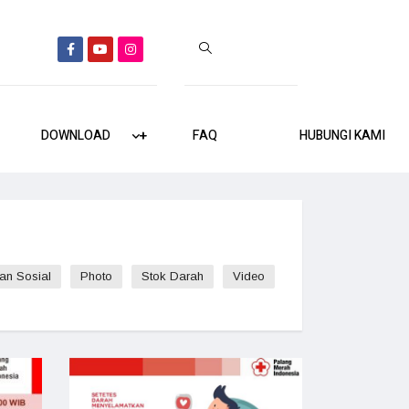
DOWNLOAD
+
+
FAQ
HUBUNGI KAMI
an Sosial
Photo
Stok Darah
Video