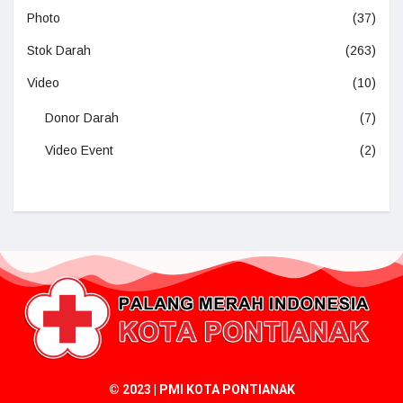
Photo
(37)
Stok Darah
(263)
Video
(10)
Donor Darah
(7)
Video Event
(2)
© 2023 | PMI KOTA PONTIANAK