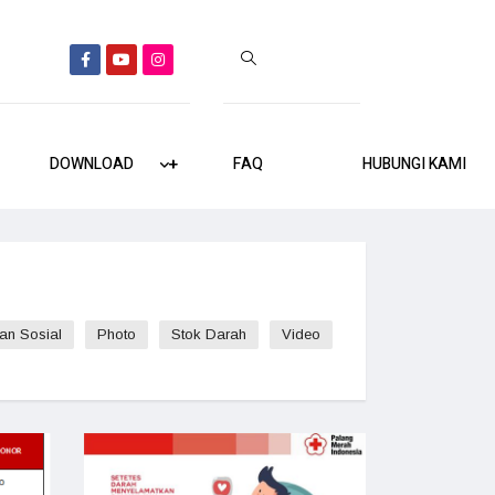
DOWNLOAD
+
+
FAQ
HUBUNGI KAMI
an Sosial
Photo
Stok Darah
Video